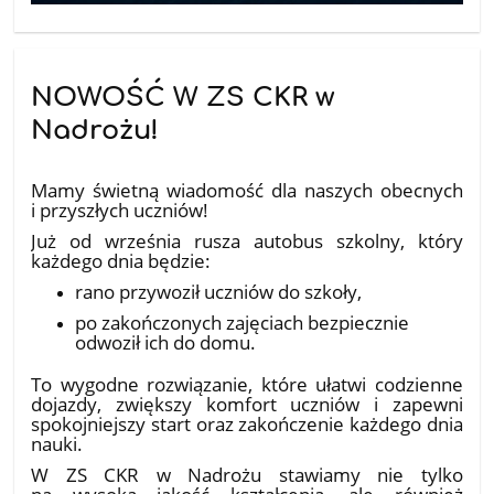
NOWOŚĆ W ZS CKR w
Nadrożu!
10.07.2026
Mamy świetną wiadomość dla naszych obecnych
i przyszłych uczniów!
Już od września rusza autobus szkolny, który
każdego dnia będzie:
rano przywoził uczniów do szkoły,
po zakończonych zajęciach bezpiecznie
odwoził ich do domu.
To wygodne rozwiązanie, które ułatwi codzienne
dojazdy, zwiększy komfort uczniów i zapewni
spokojniejszy start oraz zakończenie każdego dnia
nauki.
W ZS CKR w Nadrożu stawiamy nie tylko
na wysoką jakość kształcenia, ale również