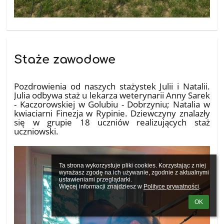
Staże zawodowe
10.07.2026
Pozdrowienia od naszych stażystek Julii i Natalii.
Julia odbywa staż u lekarza weterynarii Anny Sarek
- Kaczorowskiej w Golubiu - Dobrzyniu; Natalia w
kwiaciarni Finezja w Rypinie. Dziewczyny znalazły
się w grupie 18 uczniów realizujących staż
uczniowski.
Ta strona wykorzystuje pliki cookies. Korzystając z niej 
wyrażasz zgodę na ich używanie, zgodnie z aktualnymi 
ustawieniami przeglądarki.

Więcej informacji znajdziesz w 
Polityce prywatności
.
OK