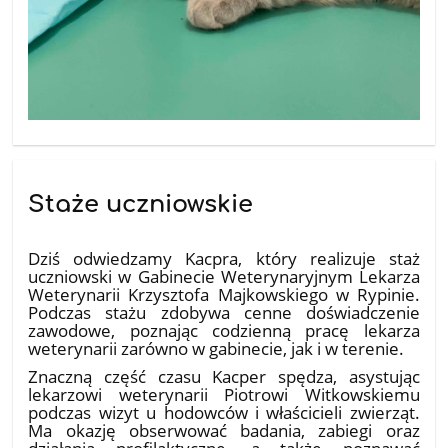
Staże uczniowskie
18.07.2026
Dziś odwiedzamy Kacpra, który realizuje staż
uczniowski w Gabinecie Weterynaryjnym Lekarza
Weterynarii Krzysztofa Majkowskiego w Rypinie.
Podczas stażu zdobywa cenne doświadczenie
zawodowe, poznając codzienną pracę lekarza
weterynarii zarówno w gabinecie, jak i w terenie.
Znaczną część czasu Kacper spędza, asystując
lekarzowi weterynarii Piotrowi Witkowskiemu
podczas wizyt u hodowców i właścicieli zwierząt.
Ma okazję obserwować badania, zabiegi oraz
działania profilaktyczne, a także poznawać