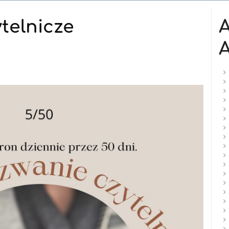
telnicze
A