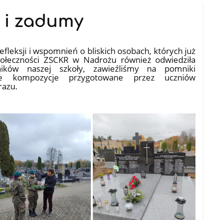
i i zadumy
 refleksji i wspomnień o bliskich osobach, których już
połeczności ZSCKR w Nadrożu również odwiedziła
ików naszej szkoły, zawieźliśmy na pomniki
ane kompozycje przygotowane przez uczniów
razu.