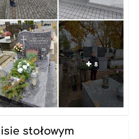
8
isie stołowym