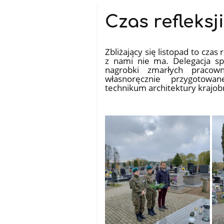
Czas refleksj
31.10.2024
Zbliżający się listopad to czas
z nami nie ma. Delegacja s
nagrobki zmarłych pracown
własnoręcznie przygotow
technikum architektury krajob