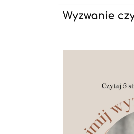
Aktualności
Wyzwanie czy
31.10.2024