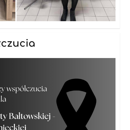
łczucia