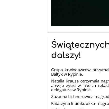
Świątecznych
dalszy!
09.01.2026
Grupa krwiodawców otrzymał
Bałtyk w Rypinie.
Natalia Krauze otrzymała nag
„Twoje życie w Twoich rękac
delegatura w Rypinie.
Zuzanna Lichnerowicz - nagrod
Katarzyna Blumkowska - nagrod