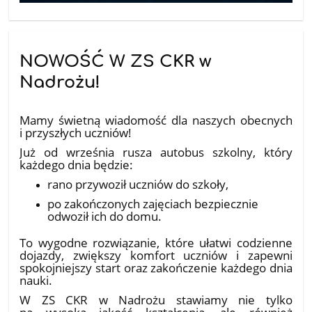
NOWOŚĆ W ZS CKR w
Nadrożu!
10.07.2026
Mamy świetną wiadomość dla naszych obecnych
i przyszłych uczniów!
Już od września rusza autobus szkolny, który
każdego dnia będzie:
rano przywoził uczniów do szkoły,
po zakończonych zajęciach bezpiecznie
odwoził ich do domu.
To wygodne rozwiązanie, które ułatwi codzienne
dojazdy, zwiększy komfort uczniów i zapewni
spokojniejszy start oraz zakończenie każdego dnia
nauki.
W ZS CKR w Nadrożu stawiamy nie tylko
na wysoką jakość kształcenia, ale również