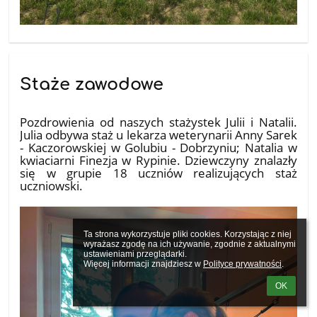
Staże zawodowe
10.07.2026
Pozdrowienia od naszych stażystek Julii i Natalii.
Julia odbywa staż u lekarza weterynarii Anny Sarek
- Kaczorowskiej w Golubiu - Dobrzyniu; Natalia w
kwiaciarni Finezja w Rypinie. Dziewczyny znalazły
się w grupie 18 uczniów realizujących staż
uczniowski.
Ta strona wykorzystuje pliki cookies. Korzystając z niej 
wyrażasz zgodę na ich używanie, zgodnie z aktualnymi 
ustawieniami przeglądarki.

Więcej informacji znajdziesz w 
Polityce prywatności
.
OK