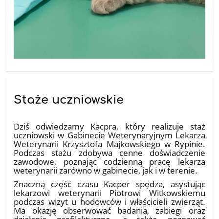
Staże uczniowskie
18.07.2026
Dziś odwiedzamy Kacpra, który realizuje staż
uczniowski w Gabinecie Weterynaryjnym Lekarza
Weterynarii Krzysztofa Majkowskiego w Rypinie.
Podczas stażu zdobywa cenne doświadczenie
zawodowe, poznając codzienną pracę lekarza
weterynarii zarówno w gabinecie, jak i w terenie.
Znaczną część czasu Kacper spędza, asystując
lekarzowi weterynarii Piotrowi Witkowskiemu
podczas wizyt u hodowców i właścicieli zwierząt.
Ma okazję obserwować badania, zabiegi oraz
działania profilaktyczne, a także poznawać