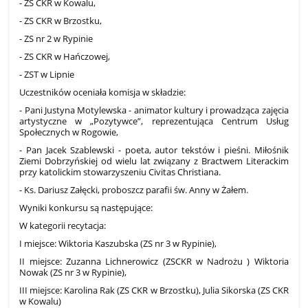
- ZS CKR w Kowalu,
- ZS CKR w Brzostku,
- ZS nr 2 w Rypinie
- ZS CKR w Hańczowej,
- ZST w Lipnie
Uczestników oceniała komisja w składzie:
- Pani Justyna Motylewska - animator kultury i prowadząca zajęcia
artystyczne w „Pozytywce”, reprezentująca Centrum Usług
Społecznych w Rogowie,
- Pan Jacek Szablewski - poeta, autor tekstów i pieśni. Miłośnik
Ziemi Dobrzyńskiej od wielu lat związany z Bractwem Literackim
przy katolickim stowarzyszeniu Civitas Christiana.
- Ks. Dariusz Załęcki, proboszcz parafii św. Anny w Żałem.
Wyniki konkursu są następujące:
W kategorii recytacja:
I miejsce: Wiktoria Kaszubska (ZS nr 3 w Rypinie),
II miejsce: Zuzanna Lichnerowicz (ZSCKR w Nadrożu ) Wiktoria
Nowak (ZS nr 3 w Rypinie),
III miejsce: Karolina Rak (ZS CKR w Brzostku), Julia Sikorska (ZS CKR
w Kowalu)