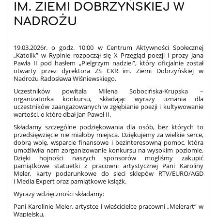
IM. ZIEMI DOBRZYŃSKIEJ W
NADROŻU
25.03.2026
19.03.2026r. o godz. 10:00 w Centrum Aktywności Społecznej
„Katolik” w Rypinie rozpoczął się X Przegląd poezji i prozy Jana
Pawła II pod hasłem „Pielgrzym nadziei”, który oficjalnie został
otwarty przez dyrektora ZS CKR im. Ziemi Dobrzyńskiej w
Nadrożu Radosława Wiśniewskiego.
Uczestników powitała Milena Sobocińska-Krupska –
organizatorka konkursu, składając wyrazy uznania dla
uczestników zaangażowanych w zgłębianie poezji i kultywowanie
wartości, o które dbał Jan Paweł II.
Składamy szczególne podziękowania dla osób, bez których to
przedsięwzięcie nie miałoby miejsca. Dziękujemy za wielkie serce,
dobrą wolę, wsparcie finansowe i bezinteresowną pomoc, która
umożliwiła nam zorganizowanie konkursu na wysokim poziomie.
Dzięki hojności naszych sponsorów mogliśmy zakupić
pamiątkowe statuetki z pracowni artystycznej Pani Karoliny
Meler, karty podarunkowe do sieci sklepów RTV/EURO/AGD
i Media Expert oraz pamiątkowe książk.
Wyrazy wdzięczności składamy:
Pani Karolinie Meler, artystce i właścicielce pracowni „Melerart” w
Wąpielsku,