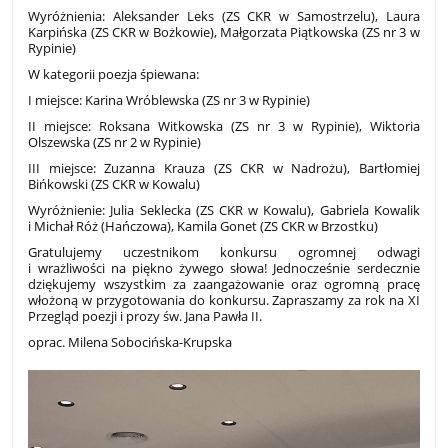
Wyróżnienia: Aleksander Leks (ZS CKR w Samostrzelu), Laura
Karpińska (ZS CKR w Bożkowie), Małgorzata Piątkowska (ZS nr 3 w
Rypinie)
W kategorii poezja śpiewana:
I miejsce: Karina Wróblewska (ZS nr 3 w Rypinie)
II miejsce: Roksana Witkowska (ZS nr 3 w Rypinie), Wiktoria
Olszewska (ZS nr 2 w Rypinie)
III miejsce: Zuzanna Krauza (ZS CKR w Nadrożu), Bartłomiej
Bińkowski (ZS CKR w Kowalu)
Wyróżnienie: Julia Seklecka (ZS CKR w Kowalu), Gabriela Kowalik
i Michał Róż (Hańczowa), Kamila Gonet (ZS CKR w Brzostku)
Gratulujemy uczestnikom konkursu ogromnej odwagi
i wrażliwości na piękno żywego słowa! Jednocześnie serdecznie
dziękujemy wszystkim za zaangażowanie oraz ogromną pracę
włożoną w przygotowania do konkursu. Zapraszamy za rok na XI
Przegląd poezji i prozy św. Jana Pawła II.
oprac. Milena Sobocińska-Krupska