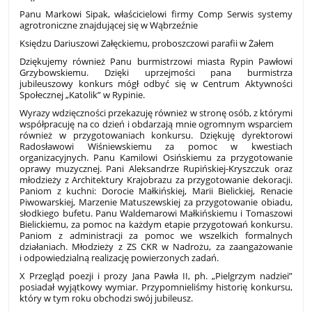
Panu Markowi Sipak, właścicielowi firmy Comp Serwis systemy
agrotroniczne znajdującej się w Wąbrzeźnie
Księdzu Dariuszowi Załęckiemu, proboszczowi parafii w Żałem
Dziękujemy również Panu burmistrzowi miasta Rypin Pawłowi
Grzybowskiemu. Dzięki uprzejmości pana burmistrza
jubileuszowy konkurs mógł odbyć się w Centrum Aktywności
Społecznej „Katolik” w Rypinie.
Wyrazy wdzięczności przekazuję również w stronę osób, z którymi
współpracuję na co dzień i obdarzają mnie ogromnym wsparciem
również w przygotowaniach konkursu. Dziękuję dyrektorowi
Radosławowi Wiśniewskiemu za pomoc w kwestiach
organizacyjnych. Panu Kamilowi Osińskiemu za przygotowanie
oprawy muzycznej. Pani Aleksandrze Rupińskiej-Kryszczuk oraz
młodzieży z Architektury Krajobrazu za przygotowanie dekoracji.
Paniom z kuchni: Dorocie Małkińskiej, Marii Bielickiej, Renacie
Piwowarskiej, Marzenie Matuszewskiej za przygotowanie obiadu,
słodkiego bufetu. Panu Waldemarowi Małkińskiemu i Tomaszowi
Bielickiemu, za pomoc na każdym etapie przygotowań konkursu.
Paniom z administracji za pomoc we wszelkich formalnych
działaniach. Młodzieży z ZS CKR w Nadrożu, za zaangażowanie
i odpowiedzialną realizację powierzonych zadań.
X Przegląd poezji i prozy Jana Pawła II, ph. „Pielgrzym nadziei”
posiadał wyjątkowy wymiar. Przypomnieliśmy historię konkursu,
który w tym roku obchodzi swój jubileusz.