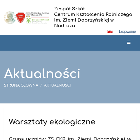
Zespół Szkół
Centrum Kształcenia Rolniczego
im. Ziemi Dobrzyńskiej w
Nadrożu
Logowanie
Aktualności
STRONA GŁÓWNA
/
AKTUALNOŚCI
Aktualności
Warsztaty ekologiczne
26.03.2026
Grupa uczniów ZS CKR im. Ziemi Dobrzyńskiej w