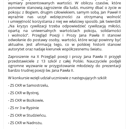
wymiary prezentowanych wartości. W obliczu czasów, które
ponownie stanowią zagrożenie dla ludzi, musimy dbać o życie w
pokoju: z Bogiem, drugim człowiekiem, samym sobą. Jan Paweł II
wyraźnie nas uczył wdzięczności za otrzymaną wolność
i umiejętność korzystania z niej we właściwy sposób. Jak twierdził:
„Na kryzys cywilizacji trzeba odpowiedzieć cywilizacją miłości,
opartą na uniwersalnych wartościach pokoju, solidarności
i wolności”. Przegląd Poezji i Prozy Jana Pawła II stanowi
odwołanie do postawy osoby, wartości, które wciąż powinny być
aktualne. Jest afirmacją tego, co w polskiej historii stanowi
autorytet oraz nadaje kierunek współczesnemu światu.
Zaproszenie na X Przegląd poezji i prozy Jana Pawła II przyjęli
przedstawiciele z 13 szkół z całej Polski. Nauczyciele podjęli
ogromne wyzwanie w przygotowanie młodzieży do prezentacji
bardzo trudnej poezji św. Jana Pawła II.
W konkursie wzięli udział uczniowie z następujących szkół:
- ZS CKR w Samostrzelu,
- ZS CKR w Bystrej,
- ZS CKR w Bożkowie,
- ZS nr 3 w Rypinie
- ZS CKR w Studzieńcu,
- ZS CKR w Nadrożu,