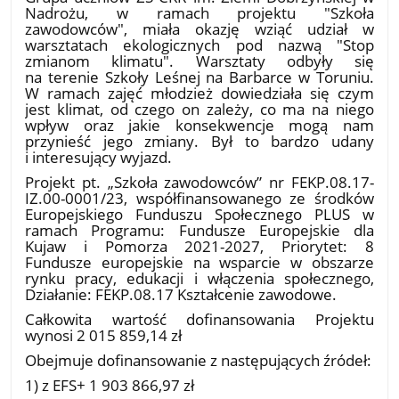
Nadrożu, w ramach projektu "Szkoła
zawodowców", miała okazję wziąć udział w
warsztatach ekologicznych pod nazwą "Stop
zmianom klimatu". Warsztaty odbyły się
na terenie Szkoły Leśnej na Barbarce w Toruniu.
W ramach zajęć młodzież dowiedziała się czym
jest klimat, od czego on zależy, co ma na niego
wpływ oraz jakie konsekwencje mogą nam
przynieść jego zmiany. Był to bardzo udany
i interesujący wyjazd.
Projekt pt. „Szkoła zawodowców” nr FEKP.08.17-
IZ.00-0001/23, współfinansowanego ze środków
Europejskiego Funduszu Społecznego PLUS w
ramach Programu: Fundusze Europejskie dla
Kujaw i Pomorza 2021-2027, Priorytet: 8
Fundusze europejskie na wsparcie w obszarze
rynku pracy, edukacji i włączenia społecznego,
Działanie: FEKP.08.17 Kształcenie zawodowe.
Całkowita wartość dofinansowania Projektu
wynosi 2 015 859,14 zł
Obejmuje dofinansowanie z następujących źródeł:
1) z EFS+ 1 903 866,97 zł