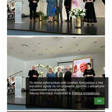
Ta strona wykorzystuje pliki cookies. Korzystając z niej 
wyrażasz zgodę na ich używanie, zgodnie z aktualnymi 
ustawieniami przeglądarki.

Więcej informacji znajdziesz w 
Polityce prywatności
.
OK