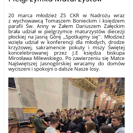
25.03.2026
20 marca młodzież ZS CKR w Nadrożu wraz
z wychowawcą Tomaszem Bonieckim i księdzem
parafii Św. Anny w Żałem Dariuszem Załęckim
brała udział w pielgrzymce maturzystów diecezji
płockiej na Jasną Górę ,,Spotkajmy się''. Młodzież
wzięła udział w konferencji dla młodych, drodze
krzyżowej, sakramencie pokuty i mszy Świętej
koncelebrowanej przez J.E księdza biskupa
Mirosława Milewskiego. Po zawierzeniu się Matce
Najświętszej Jasnogórskiej wracamy do domów
wyciszeni i spokojni o dalsze Nasze losy.