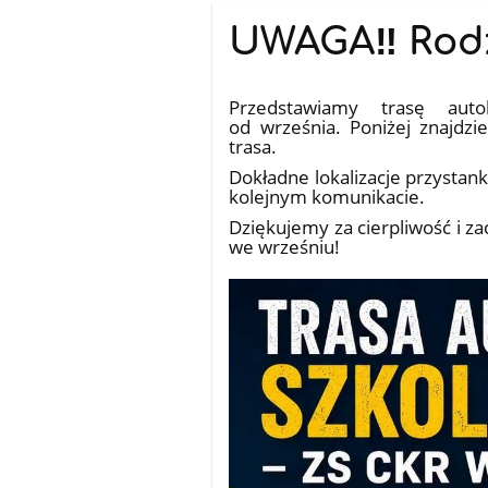
UWAGA‼️ Rodz
10.07.2026
Przedstawiamy trasę aut
od września. Poniżej znajdzi
trasa.
Dokładne lokalizacje przysta
kolejnym komunikacie.
Dziękujemy za cierpliwość i z
we wrześniu!