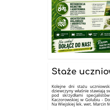
Staże ucznio
18.07.2026
Kolejne dni stażu uczniows
dziewczyny właśnie stawiają s
pod skrzydłami specjalist
Kaczorowskiej w Golubiu - Do
Na Wiejskiej lek. wet. Marcin M