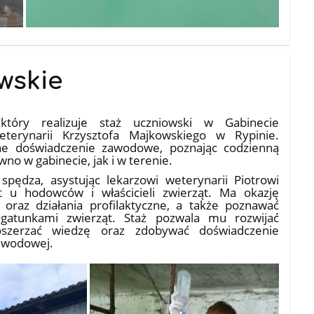
wskie
tóry realizuje staż uczniowski w Gabinecie
terynarii Krzysztofa Majkowskiego w Rypinie.
e doświadczenie zawodowe, poznając codzienną
wno w gabinecie, jak i w terenie.
pędza, asystując lekarzowi weterynarii Piotrowi
 u hodowców i właścicieli zwierząt. Ma okazję
oraz działania profilaktyczne, a także poznawać
gatunkami zwierząt. Staż pozwala mu rozwijać
poszerzać wiedzę oraz zdobywać doświadczenie
zawodowej.