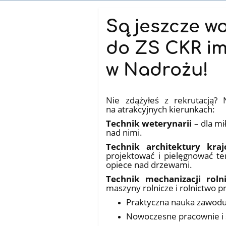
Aktualności
Są jeszcze w
do ZS CKR im
w Nadrożu!
18.07.2026
Nie zdążyłeś z rekrutacją?
na atrakcyjnych kierunkach:
Technik weterynarii
– dla mi
nad nimi.
Technik architektury kraj
projektować i pielęgnować te
opiece nad drzewami.
Technik mechanizacji roln
maszyny rolnicze i rolnictwo pr
Praktyczna nauka zawod
Nowoczesne pracownie i 