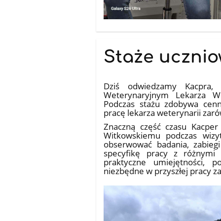
Staże ucznio
18.07.2026
Dziś odwiedzamy Kacpra, k
Weterynaryjnym Lekarza We
Podczas stażu zdobywa cenn
pracę lekarza weterynarii zaró
Znaczną część czasu Kacper s
Witkowskiemu podczas wizyt
obserwować badania, zabiegi 
specyfikę pracy z różnymi 
praktyczne umiejętności, 
niezbędne w przyszłej pracy 