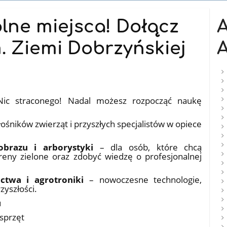
olne miejsca! Dołącz
. Ziemi Dobrzyńskiej
A
 Nic straconego! Nadal możesz rozpocząć naukę
łośników zwierząt i przyszłych specjalistów w opiece
obrazu i arborystyki
– dla osób, które chcą
reny zielone oraz zdobyć wiedzę o profesjonalnej
ictwa i agrotroniki
– nowoczesne technologie,
zyszłości.
u
sprzęt