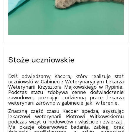
Staże uczniowskie
18.07.2026
Dziś odwiedzamy Kacpra, który realizuje staż
uczniowski w Gabinecie Weterynaryjnym Lekarza
Weterynarii Krzysztofa Majkowskiego w Rypinie.
Podczas stażu zdobywa cenne doświadczenie
zawodowe, poznając codzienną pracę lekarza
weterynarii zarówno w gabinecie, jak i w terenie.
Znaczną część czasu Kacper spędza, asystując
lekarzowi weterynarii Piotrowi Witkowskiemu
podczas wizyt u hodowców i właścicieli zwierząt.
Ma okazję obserwować badania, zabiegi oraz
działania profilaktyczne, a także poznawać