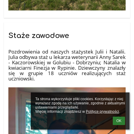
Staże zawodowe
10.07.2026
Pozdrowienia od naszych stażystek Julii i Natalii.
Julia odbywa staż u lekarza weterynarii Anny Sarek
- Kaczorowskiej w Golubiu - Dobrzyniu; Natalia w
kwiaciarni Finezja w Rypinie. Dziewczyny znalazły
się w grupie 18 uczniów realizujących staż
uczniowski.
Ta strona wykorzystuje pliki cookies. Korzystając z niej 
wyrażasz zgodę na ich używanie, zgodnie z aktualnymi 
ustawieniami przeglądarki.

Więcej informacji znajdziesz w 
Polityce prywatności
.
OK