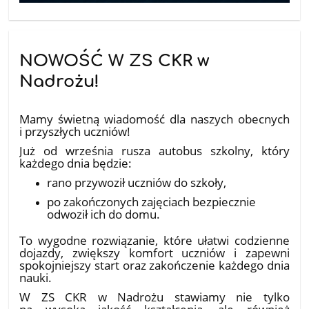
NOWOŚĆ W ZS CKR w
Nadrożu!
10.07.2026
Mamy świetną wiadomość dla naszych obecnych
i przyszłych uczniów!
Już od września rusza autobus szkolny, który
każdego dnia będzie:
rano przywoził uczniów do szkoły,
po zakończonych zajęciach bezpiecznie
odwoził ich do domu.
To wygodne rozwiązanie, które ułatwi codzienne
dojazdy, zwiększy komfort uczniów i zapewni
spokojniejszy start oraz zakończenie każdego dnia
nauki.
W ZS CKR w Nadrożu stawiamy nie tylko
na wysoką jakość kształcenia, ale również