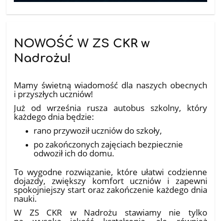
NOWOŚĆ W ZS CKR w
Nadrożu!
10.07.2026
Mamy świetną wiadomość dla naszych obecnych
i przyszłych uczniów!
Już od września rusza autobus szkolny, który
każdego dnia będzie:
rano przywoził uczniów do szkoły,
po zakończonych zajęciach bezpiecznie
odwoził ich do domu.
To wygodne rozwiązanie, które ułatwi codzienne
dojazdy, zwiększy komfort uczniów i zapewni
spokojniejszy start oraz zakończenie każdego dnia
nauki.
W ZS CKR w Nadrożu stawiamy nie tylko
na wysoką jakość kształcenia, ale również