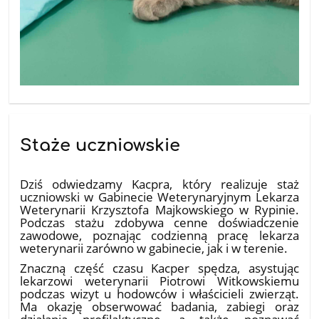
Staże uczniowskie
18.07.2026
Dziś odwiedzamy Kacpra, który realizuje staż
uczniowski w Gabinecie Weterynaryjnym Lekarza
Weterynarii Krzysztofa Majkowskiego w Rypinie.
Podczas stażu zdobywa cenne doświadczenie
zawodowe, poznając codzienną pracę lekarza
weterynarii zarówno w gabinecie, jak i w terenie.
Znaczną część czasu Kacper spędza, asystując
lekarzowi weterynarii Piotrowi Witkowskiemu
podczas wizyt u hodowców i właścicieli zwierząt.
Ma okazję obserwować badania, zabiegi oraz
działania profilaktyczne, a także poznawać