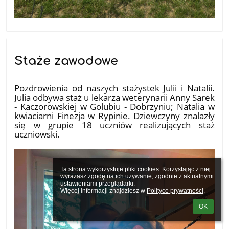
Staże zawodowe
10.07.2026
Pozdrowienia od naszych stażystek Julii i Natalii.
Julia odbywa staż u lekarza weterynarii Anny Sarek
- Kaczorowskiej w Golubiu - Dobrzyniu; Natalia w
kwiaciarni Finezja w Rypinie. Dziewczyny znalazły
się w grupie 18 uczniów realizujących staż
uczniowski.
Ta strona wykorzystuje pliki cookies. Korzystając z niej 
wyrażasz zgodę na ich używanie, zgodnie z aktualnymi 
ustawieniami przeglądarki.

Więcej informacji znajdziesz w 
Polityce prywatności
.
OK