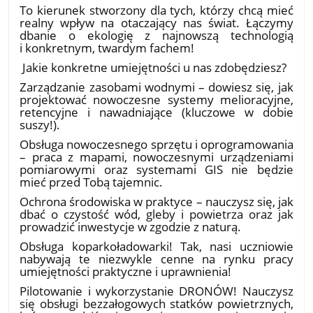
​To kierunek stworzony dla tych, którzy chcą mieć
realny wpływ na otaczający nas świat. Łączymy
dbanie o ekologię z najnowszą technologią
i konkretnym, twardym fachem!
​ Jakie konkretne umiejętności u nas zdobędziesz?
​Zarządzanie zasobami wodnymi – dowiesz się, jak
projektować nowoczesne systemy melioracyjne,
retencyjne i nawadniające (kluczowe w dobie
suszy!).
​Obsługa nowoczesnego sprzętu i oprogramowania
– praca z mapami, nowoczesnymi urządzeniami
pomiarowymi oraz systemami GIS nie będzie
mieć przed Tobą tajemnic.
​Ochrona środowiska w praktyce – nauczysz się, jak
dbać o czystość wód, gleby i powietrza oraz jak
prowadzić inwestycje w zgodzie z naturą.
Obsługa koparkoładowarki! Tak, nasi uczniowie
nabywają te niezwykle cenne na rynku pracy
umiejętności praktyczne i uprawnienia!
Pilotowanie i wykorzystanie DRONÓW! Nauczysz
się obsługi bezzałogowych statków powietrznych,