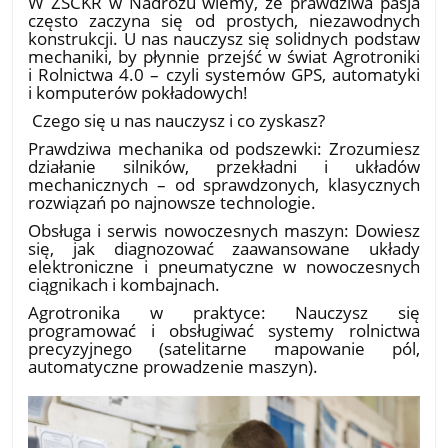
​W ZSCKR w Nadróżu wiemy, że prawdziwa pasja
często zaczyna się od prostych, niezawodnych
konstrukcji. U nas nauczysz się solidnych podstaw
mechaniki, by płynnie przejść w świat Agrotroniki
i Rolnictwa 4.0 – czyli systemów GPS, automatyki
i komputerów pokładowych!
​ Czego się u nas nauczysz i co zyskasz?
​Prawdziwa mechanika od podszewki: Zrozumiesz
działanie silników, przekładni i układów
mechanicznych – od sprawdzonych, klasycznych
rozwiązań po najnowsze technologie.
​Obsługa i serwis nowoczesnych maszyn: Dowiesz
się, jak diagnozować zaawansowane układy
elektroniczne i pneumatyczne w nowoczesnych
ciągnikach i kombajnach.
​Agrotronika w praktyce: Nauczysz się
programować i obsługiwać systemy rolnictwa
precyzyjnego (satelitarne mapowanie pól,
automatyczne prowadzenie maszyn).