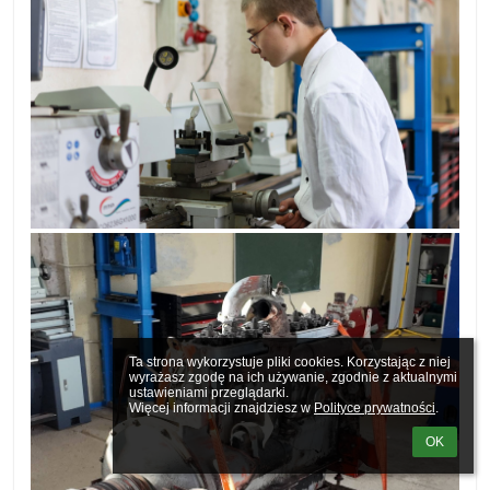
Ta strona wykorzystuje pliki cookies. Korzystając z niej 
wyrażasz zgodę na ich używanie, zgodnie z aktualnymi 
ustawieniami przeglądarki.

Więcej informacji znajdziesz w 
Polityce prywatności
.
OK