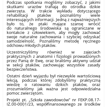
Podczas spotkania mogliśmy zobaczyć, z jakimi
skutkami urazów trafiają do ośrodka dzikie
zwierzęta. W trakcie wykładu dotyczącego
rehabilitacji ptaków poznaliśmy wiele
interesujących informacji. Jedną z najważniejszych
było to, że ptaki mające szansę wrócić
do naturalnego środowiska są ograniczane w
kontakcie z człowiekiem, aby mogły zachować
swoje naturalne zachowania i szybciej odzyskać
samodzielność. Poznaliśmy metodę ręcznego
odchowu młodych ptaków.
Uczestniczyliśmy również w zajęciach
praktycznych z anatomii i fizjologii prowadzonych
przez Panią dr Ewę, oraz braliśmy aktywny udział
w sekcji ptaków, zachowując wszystkie zasady
bezpieczeństwa.
Ostatni dzień wyjazdu był niezwykle wartościową
lekcją, podczas której zdobyliśmy praktyczną
wiedzę o ratowaniu dzikich ptaków, oraz
zrozumieliśmy jak ważna jest odpowiedzialna
pomoc zwierzętom.
Projekt pt. „Szkoła zawodowców” nr FEKP.08.17-
IZ.00-0001/23, współfinansowanego ze środków