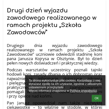
Drugi dzień wyjazdu
zawodowego realizowanego w
ramach projektu „Szkoła
Zawodowców”
15.05.2026
Drugiego dnia wyjazdu zawodowego
realizowanego w ramach projektu „Szkoła
Zawodowców” uczniowie odwiedzili stadninę koni
pana Janusza Kojrysa w Olsztynie. Był to dzień
pełen nowych doświadczeń i praktycznej wiedzy.
Podczas warsztatów uczestnicy poznali tajniki
hodowli koni, zasady dbania o ich dobrostan oraz
najważniejsze informacje dotyczące zdrowia
Ta strona wykorzystuje pliki cookies. Korzystając z niej 
i pielęgnacji zwierząt. Nie zabrakło również części
wyrażasz zgodę na ich używanie, zgodnie z aktualnymi 
praktycznej – uczniowie z zaangażowaniem
ustawieniami przeglądarki.

pomagali w codziennych obowiązkach w stajni
Więcej informacji znajdziesz w 
Polityce prywatności
.
i przy opiece nad końmi.
OK
Pan Janusz opowiedział nam także niezwykłą
ciekawostkę – to właśnie w stodole, w której