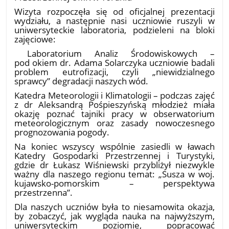
​Wizyta rozpoczęła się od oficjalnej prezentacji
wydziału, a następnie nasi uczniowie ruszyli w
uniwersyteckie laboratoria, podzieleni na bloki
zajęciowe:
​ Laboratorium Analiz Środowiskowych –
pod okiem dr. Adama Solarczyka uczniowie badali
problem eutrofizacji, czyli „niewidzialnego
sprawcy” degradacji naszych wód.
Katedra Meteorologii i Klimatologii – podczas zajęć
z dr Aleksandrą Pośpieszyńską młodzież miała
okazję poznać tajniki pracy w obserwatorium
meteorologicznym oraz zasady nowoczesnego
prognozowania pogody.
​Na koniec wszyscy wspólnie zasiedli w ławach
Katedry Gospodarki Przestrzennej i Turystyki,
gdzie dr Łukasz Wiśniewski przybliżył niezwykle
ważny dla naszego regionu temat: „Susza w woj.
kujawsko-pomorskim – perspektywa
przestrzenna”.
​Dla naszych uczniów była to niesamowita okazja,
by zobaczyć, jak wygląda nauka na najwyższym,
uniwersyteckim poziomie, popracować