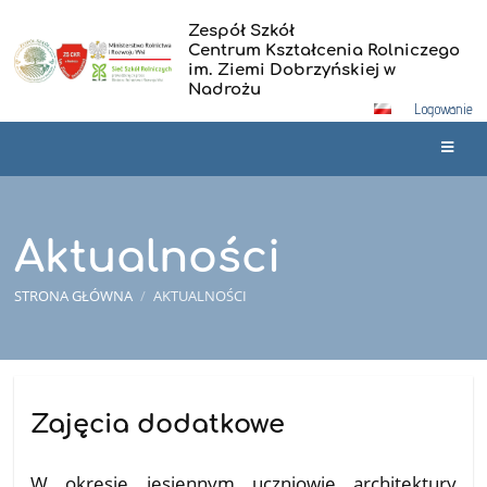
Zespół Szkół
Centrum Kształcenia Rolniczego
im. Ziemi Dobrzyńskiej w
Nadrożu
Logowanie
Aktualności
STRONA GŁÓWNA
/
AKTUALNOŚCI
Aktualności
Zajęcia dodatkowe
20.05.2026
W okresie jesiennym uczniowie architektury