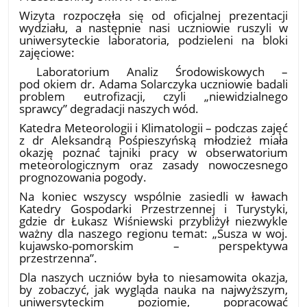
​Wizyta rozpoczęła się od oficjalnej prezentacji
wydziału, a następnie nasi uczniowie ruszyli w
uniwersyteckie laboratoria, podzieleni na bloki
zajęciowe:
​ Laboratorium Analiz Środowiskowych –
pod okiem dr. Adama Solarczyka uczniowie badali
problem eutrofizacji, czyli „niewidzialnego
sprawcy” degradacji naszych wód.
Katedra Meteorologii i Klimatologii – podczas zajęć
z dr Aleksandrą Pośpieszyńską młodzież miała
okazję poznać tajniki pracy w obserwatorium
meteorologicznym oraz zasady nowoczesnego
prognozowania pogody.
​Na koniec wszyscy wspólnie zasiedli w ławach
Katedry Gospodarki Przestrzennej i Turystyki,
gdzie dr Łukasz Wiśniewski przybliżył niezwykle
ważny dla naszego regionu temat: „Susza w woj.
kujawsko-pomorskim – perspektywa
przestrzenna”.
​Dla naszych uczniów była to niesamowita okazja,
by zobaczyć, jak wygląda nauka na najwyższym,
uniwersyteckim poziomie, popracować