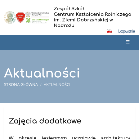
Zespół Szkół
Centrum Kształcenia Rolniczego
im. Ziemi Dobrzyńskiej w
Nadrożu
Logowanie
Aktualności
STRONA GŁÓWNA
/
AKTUALNOŚCI
Aktualności
Zajęcia dodatkowe
20.05.2026
W okresie jesiennym uczniowie architektury