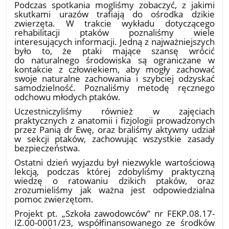
Podczas spotkania mogliśmy zobaczyć, z jakimi
skutkami urazów trafiają do ośrodka dzikie
zwierzęta. W trakcie wykładu dotyczącego
rehabilitacji ptaków poznaliśmy wiele
interesujących informacji. Jedną z najważniejszych
było to, że ptaki mające szansę wrócić
do naturalnego środowiska są ograniczane w
kontakcie z człowiekiem, aby mogły zachować
swoje naturalne zachowania i szybciej odzyskać
samodzielność. Poznaliśmy metodę ręcznego
odchowu młodych ptaków.
Uczestniczyliśmy również w zajęciach
praktycznych z anatomii i fizjologii prowadzonych
przez Panią dr Ewę, oraz braliśmy aktywny udział
w sekcji ptaków, zachowując wszystkie zasady
bezpieczeństwa.
Ostatni dzień wyjazdu był niezwykle wartościową
lekcją, podczas której zdobyliśmy praktyczną
wiedzę o ratowaniu dzikich ptaków, oraz
zrozumieliśmy jak ważna jest odpowiedzialna
pomoc zwierzętom.
Projekt pt. „Szkoła zawodowców” nr FEKP.08.17-
IZ.00-0001/23, współfinansowanego ze środków