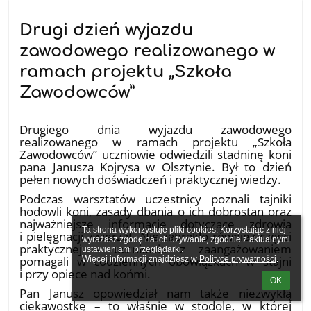
Drugi dzień wyjazdu
zawodowego realizowanego w
ramach projektu „Szkoła
Zawodowców”
15.05.2026
Drugiego dnia wyjazdu zawodowego
realizowanego w ramach projektu „Szkoła
Zawodowców” uczniowie odwiedzili stadninę koni
pana Janusza Kojrysa w Olsztynie. Był to dzień
pełen nowych doświadczeń i praktycznej wiedzy.
Podczas warsztatów uczestnicy poznali tajniki
hodowli koni, zasady dbania o ich dobrostan oraz
najważniejsze informacje dotyczące zdrowia
Ta strona wykorzystuje pliki cookies. Korzystając z niej 
i pielęgnacji zwierząt. Nie zabrakło również części
wyrażasz zgodę na ich używanie, zgodnie z aktualnymi 
praktycznej – uczniowie z zaangażowaniem
ustawieniami przeglądarki.

pomagali w codziennych obowiązkach w stajni
Więcej informacji znajdziesz w 
Polityce prywatności
.
i przy opiece nad końmi.
OK
Pan Janusz opowiedział nam także niezwykłą
ciekawostkę – to właśnie w stodole, w której