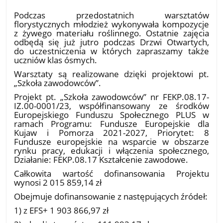
10.04.2026
Podczas przedostatnich warsztatów
florystycznych młodzież wykonywała kompozycje
z żywego materiału roślinnego. Ostatnie zajęcia
odbędą się już jutro podczas Drzwi Otwartych,
do uczestniczenia w których zapraszamy także
uczniów klas ósmych.
Warsztaty są realizowane dzięki projektowi pt.
„Szkoła zawodowców”.
Projekt pt. „Szkoła zawodowców” nr FEKP.08.17-
IZ.00-0001/23, współfinansowany ze środków
Europejskiego Funduszu Społecznego PLUS w
ramach Programu: Fundusze Europejskie dla
Kujaw i Pomorza 2021-2027, Priorytet: 8
Fundusze europejskie na wsparcie w obszarze
rynku pracy, edukacji i włączenia społecznego,
Działanie: FEKP.08.17 Kształcenie zawodowe.
Całkowita wartość dofinansowania Projektu
wynosi 2 015 859,14 zł
Obejmuje dofinansowanie z następujących źródeł:
1) z EFS+ 1 903 866,97 zł