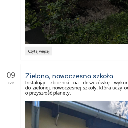
Wyjazd
Czytaj więcej
do
Warszawy:
09
Zielona, nowoczesna szkoła
Instalując zbiorniki na deszczówkę wyko
cze
do zielonej, nowoczesnej szkoły, która uczy o
o przyszłość planety.