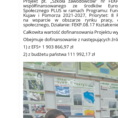
Projekt pt. „Szkoła zawodowców” nr FEKP.
współfinansowanego ze środków Europ
Społecznego PLUS w ramach Programu: Fund
Kujaw i Pomorza 2021-2027, Priorytet: 8 
na wsparcie w obszarze rynku pracy, e
społecznego, Działanie: FEKP.08.17 Kształcen
Całkowita wartość dofinansowania Projektu wy
Obejmuje dofinansowanie z następujących źró
1) z EFS+ 1 903 866,97 zł
2) z budżetu państwa 111 992,17 zł