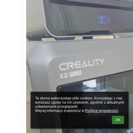
Ta strona wykorzystuje pliki cookies. Korzystając z niej 
wyrażasz zgodę na ich używanie, zgodnie z aktualnymi 
ustawieniami przeglądarki.

Więcej informacji znajdziesz w 
Polityce prywatności
.
OK