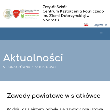
Zespół Szkół
Centrum Kształcenia Rolniczego
im. Ziemi Dobrzyńskiej w
Nadrożu
Logowanie
Aktualności
STRONA GŁÓWNA
/
AKTUALNOŚCI
Aktualności
Zawody powiatowe w siatkówce
20.02.2026
W dniu dzisiejszym odbyły się zawody powiatowe