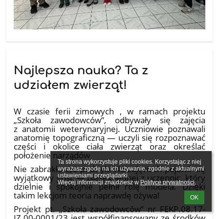
Najlepsza nauka? Ta z
udziałem zwierząt!
20.02.2026
W czasie ferii zimowych , w ramach projektu
„Szkoła zawodowców”, odbywały się zajęcia
z anatomii weterynaryjnej. Uczniowie poznawali
anatomię topograficzną — uczyli się rozpoznawać
części i okolice ciała zwierząt oraz określać
położenie narządów
Ta strona wykorzystuje pliki cookies. Korzystając z niej 
Nie zabrakło też praktyki Na zajęciach pojawił się
wyrażasz zgodę na ich używanie, zgodnie z aktualnymi 
wyjątkowy gość — piesek jednej z uczennic, który
ustawieniami przeglądarki.

Więcej informacji znajdziesz w 
Polityce prywatności
.
dzielnie i spokojnie pełnił rolę modela. Dzięki
takim lekcjom teoria naprawdę ożywa!
OK
Projekt pt. „Szkoła zawodowców” nr FEKP.08.17-
IZ.00-0001/23 jest współfinansowany ze środków