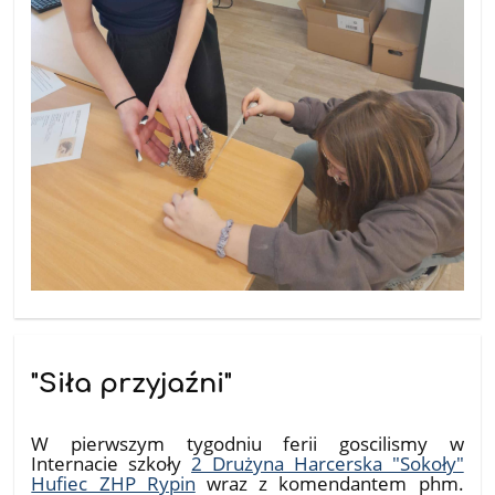
"Siła przyjaźni"
20.02.2026
W pierwszym tygodniu ferii goscilismy w
Internacie szkoły
2 Drużyna Harcerska "Sokoły"
Hufiec ZHP Rypin
wraz z komendantem phm.