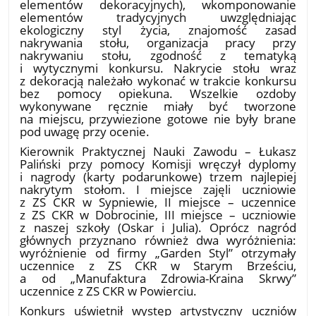
elementów dekoracyjnych), wkomponowanie
elementów tradycyjnych uwzględniając
ekologiczny styl życia, znajomość zasad
nakrywania stołu, organizacja pracy przy
nakrywaniu stołu, zgodność z tematyką
i wytycznymi konkursu. Nakrycie stołu wraz
z dekoracją należało wykonać w trakcie konkursu
bez pomocy opiekuna. Wszelkie ozdoby
wykonywane ręcznie miały być tworzone
na miejscu, przywiezione gotowe nie były brane
pod uwagę przy ocenie.
Kierownik Praktycznej Nauki Zawodu – Łukasz
Paliński przy pomocy Komisji wręczył dyplomy
i nagrody (karty podarunkowe) trzem najlepiej
nakrytym stołom. I miejsce zajęli uczniowie
z ZS CKR w Sypniewie, II miejsce – uczennice
z ZS CKR w Dobrocinie, III miejsce – uczniowie
z naszej szkoły (Oskar i Julia). Oprócz nagród
głównych przyznano również dwa wyróżnienia:
wyróżnienie od firmy „Garden Styl” otrzymały
uczennice z ZS CKR w Starym Brześciu,
a od „Manufaktura Zdrowia-Kraina Skrwy”
uczennice z ZS CKR w Powierciu.
Konkurs uświetnił występ artystyczny uczniów