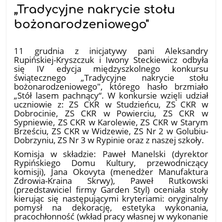
„Tradycyjne nakrycie stołu
bożonarodzeniowego"
18.12.2025
11 grudnia z inicjatywy pani Aleksandry
Rupińskiej-Kryszczuk i Iwony Steckiewicz odbyła
się IV edycja międzyszkolnego konkursu
świątecznego „Tradycyjne nakrycie stołu
bożonarodzeniowego", którego hasło brzmiało
„Stół lasem pachnący“. W konkursie wzięli udział
uczniowie z: ZS CKR w Studzieńcu, ZS CKR w
Dobrocinie, ZS CKR w Powierciu, ZS CKR w
Sypniewie, ZS CKR w Karolewie, ZS CKR w Starym
Brześciu, ZS CKR w Widzewie, ZS Nr 2 w Golubiu-
Dobrzyniu, ZS Nr 3 w Rypinie oraz z naszej szkoły.
Komisja w składzie: Paweł Manelski (dyrektor
Rypińskiego Domu Kultury, przewodniczący
komisji), Jana Okovyta (menedżer Manufaktura
Zdrowia-Kraina Skrwy), Paweł Rutkowski
(przedstawiciel firmy Garden Styl) oceniała stoły
kierując się następującymi kryteriami: oryginalny
pomysł na dekorację, estetyka wykonania,
pracochłonność (wkład pracy własnej w wykonanie