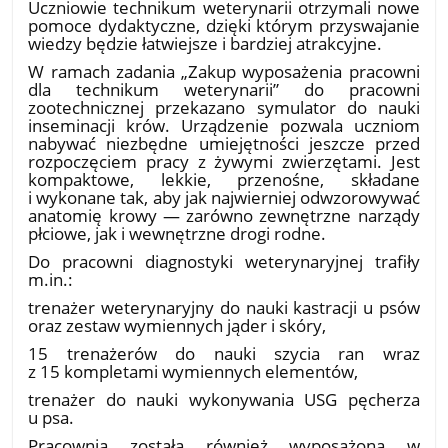
Uczniowie technikum weterynarii otrzymali nowe
pomoce dydaktyczne, dzięki którym przyswajanie
wiedzy będzie łatwiejsze i bardziej atrakcyjne.
W ramach zadania „Zakup wyposażenia pracowni
dla technikum weterynarii” do pracowni
zootechnicznej przekazano symulator do nauki
inseminacji krów. Urządzenie pozwala uczniom
nabywać niezbędne umiejętności jeszcze przed
rozpoczęciem pracy z żywymi zwierzętami. Jest
kompaktowe, lekkie, przenośne, składane
i wykonane tak, aby jak najwierniej odwzorowywać
anatomię krowy — zarówno zewnętrzne narządy
płciowe, jak i wewnętrzne drogi rodne.
Do pracowni diagnostyki weterynaryjnej trafiły
m.in.:
trenażer weterynaryjny do nauki kastracji u psów
oraz zestaw wymiennych jąder i skóry,
15 trenażerów do nauki szycia ran wraz
z 15 kompletami wymiennych elementów,
trenażer do nauki wykonywania USG pęcherza
u psa.
Pracownia została również wyposażona w