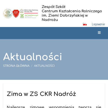
Zespół Szkół
Centrum Kształcenia Rolniczego
im. Ziemi Dobrzyńskiej w
Nadrożu
Logowanie
Aktualności
STRONA GŁÓWNA
/
AKTUALNOŚCI
Aktualności
Zima w ZS CKR Nadróż
03.12.2025
Najlepsze zimowe wspomnienia tworzą się