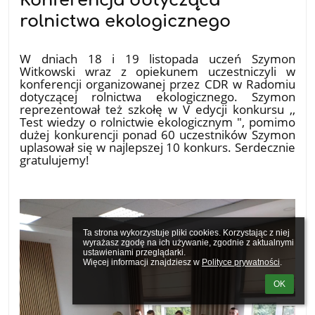
Konferencja dotycząca
rolnictwa ekologicznego
25.11.2025
W dniach 18 i 19 listopada uczeń Szymon
Witkowski wraz z opiekunem uczestniczyli w
konferencji organizowanej przez CDR w Radomiu
dotyczącej rolnictwa ekologicznego. Szymon
reprezentował też szkołę w V edycji konkursu ,,
Test wiedzy o rolnictwie ekologicznym ", pomimo
dużej konkurencji ponad 60 uczestników Szymon
uplasował się w najlepszej 10 konkurs. Serdecznie
gratulujemy!
Ta strona wykorzystuje pliki cookies. Korzystając z niej 
wyrażasz zgodę na ich używanie, zgodnie z aktualnymi 
ustawieniami przeglądarki.

Więcej informacji znajdziesz w 
Polityce prywatności
.
OK