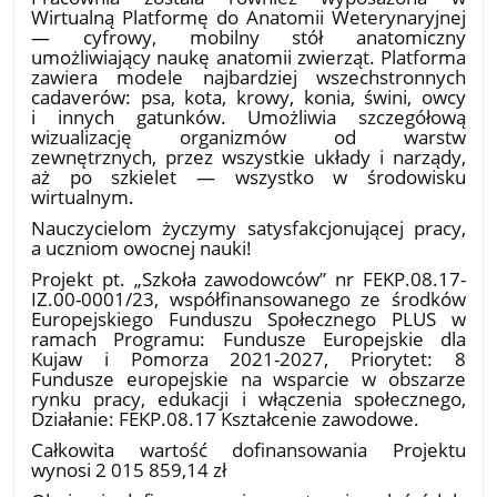
Wirtualną Platformę do Anatomii Weterynaryjnej
— cyfrowy, mobilny stół anatomiczny
umożliwiający naukę anatomii zwierząt. Platforma
zawiera modele najbardziej wszechstronnych
cadaverów: psa, kota, krowy, konia, świni, owcy
i innych gatunków. Umożliwia szczegółową
wizualizację organizmów od warstw
zewnętrznych, przez wszystkie układy i narządy,
aż po szkielet — wszystko w środowisku
wirtualnym.
Nauczycielom życzymy satysfakcjonującej pracy,
a uczniom owocnej nauki!
Projekt pt. „Szkoła zawodowców” nr FEKP.08.17-
IZ.00-0001/23, współfinansowanego ze środków
Europejskiego Funduszu Społecznego PLUS w
ramach Programu: Fundusze Europejskie dla
Kujaw i Pomorza 2021-2027, Priorytet: 8
Fundusze europejskie na wsparcie w obszarze
rynku pracy, edukacji i włączenia społecznego,
Działanie: FEKP.08.17 Kształcenie zawodowe.
Całkowita wartość dofinansowania Projektu
wynosi 2 015 859,14 zł