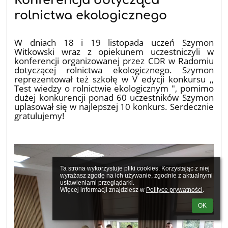
Konferencja dotycząca
rolnictwa ekologicznego
25.11.2025
W dniach 18 i 19 listopada uczeń Szymon
Witkowski wraz z opiekunem uczestniczyli w
konferencji organizowanej przez CDR w Radomiu
dotyczącej rolnictwa ekologicznego. Szymon
reprezentował też szkołę w V edycji konkursu ,,
Test wiedzy o rolnictwie ekologicznym ", pomimo
dużej konkurencji ponad 60 uczestników Szymon
uplasował się w najlepszej 10 konkurs. Serdecznie
gratulujemy!
Ta strona wykorzystuje pliki cookies. Korzystając z niej 
wyrażasz zgodę na ich używanie, zgodnie z aktualnymi 
ustawieniami przeglądarki.

Więcej informacji znajdziesz w 
Polityce prywatności
.
OK