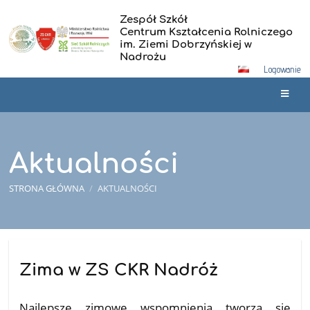
Zespół Szkół
Centrum Kształcenia Rolniczego
im. Ziemi Dobrzyńskiej w
Nadrożu
Logowanie
Aktualności
STRONA GŁÓWNA
/
AKTUALNOŚCI
Aktualności
Zima w ZS CKR Nadróż
03.12.2025
Najlepsze zimowe wspomnienia tworzą się