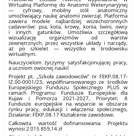
Wirtualną Platformę do Anatomii Weterynaryjnej
— cyfrowy, mobilny stół anatomiczny
umożliwiający naukę anatomii zwierząt. Platforma
zawiera modele najbardziej wszechstronnych
cadaverów: psa, kota, krowy, konia, świni, owcy
i innych gatunków. Umożliwia szczegółową
wizualizację organizmów od warstw
zewnętrznych, przez wszystkie układy i narządy,
aż po szkielet — wszystko w środowisku
wirtualnym.
Nauczycielom życzymy satysfakcjonującej pracy,
a uczniom owocnej nauki!
Projekt pt. „Szkoła zawodowców” nr FEKP.08.17-
IZ.00-0001/23, współfinansowanego ze środków
Europejskiego Funduszu Społecznego PLUS w
ramach Programu: Fundusze Europejskie dla
Kujaw i Pomorza 2021-2027, Priorytet: 8
Fundusze europejskie na wsparcie w obszarze
rynku pracy, edukacji i włączenia społecznego,
Działanie: FEKP.08.17 Kształcenie zawodowe.
Całkowita wartość dofinansowania Projektu
wynosi 2 015 859,14 zł