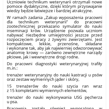
Uczniowie technikum weterynarii otrzymali nowe
pomoce dydaktyczne, dzięki którym przyswajanie
wiedzy będzie łatwiejsze i bardziej atrakcyjne.
W ramach zadania „Zakup wyposażenia pracowni
dla technikum weterynarii” do pracowni
zootechnicznej przekazano symulator do nauki
inseminacji krów. Urządzenie pozwala uczniom
nabywać niezbędne umiejętności jeszcze przed
rozpoczęciem pracy z żywymi zwierzętami. Jest
kompaktowe, lekkie, przenośne, składane
i wykonane tak, aby jak najwierniej odwzorowywać
anatomię krowy — zarówno zewnętrzne narządy
płciowe, jak i wewnętrzne drogi rodne.
Do pracowni diagnostyki weterynaryjnej trafiły
m.in.:
trenażer weterynaryjny do nauki kastracji u psów
oraz zestaw wymiennych jąder i skóry,
15 trenażerów do nauki szycia ran wraz
z 15 kompletami wymiennych elementów,
trenażer do nauki wykonywania USG pęcherza
u psa.
Pracownia została również wyposażona w