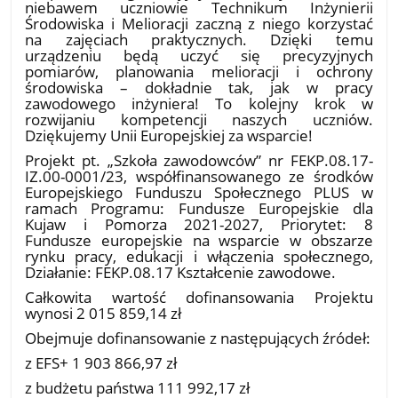
niebawem uczniowie Technikum Inżynierii
Środowiska i Melioracji zaczną z niego korzystać
na zajęciach praktycznych. Dzięki temu
urządzeniu będą uczyć się precyzyjnych
pomiarów, planowania melioracji i ochrony
środowiska – dokładnie tak, jak w pracy
zawodowego inżyniera! To kolejny krok w
rozwijaniu kompetencji naszych uczniów.
Dziękujemy Unii Europejskiej za wsparcie!
Projekt pt. „Szkoła zawodowców” nr FEKP.08.17-
IZ.00-0001/23, współfinansowanego ze środków
Europejskiego Funduszu Społecznego PLUS w
ramach Programu: Fundusze Europejskie dla
Kujaw i Pomorza 2021-2027, Priorytet: 8
Fundusze europejskie na wsparcie w obszarze
rynku pracy, edukacji i włączenia społecznego,
Działanie: FEKP.08.17 Kształcenie zawodowe.
Całkowita wartość dofinansowania Projektu
wynosi 2 015 859,14 zł
Obejmuje dofinansowanie z następujących źródeł:
z EFS+ 1 903 866,97 zł
z budżetu państwa 111 992,17 zł