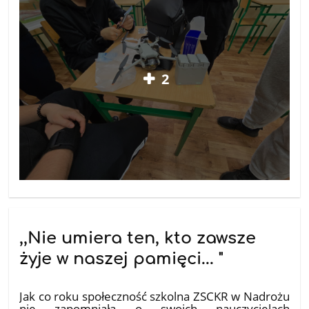
2
,,Nie umiera ten, kto zawsze
żyje w naszej pamięci... "
05.11.2025
Jak co roku społeczność szkolna ZSCKR w Nadrożu
nie zapomniała o swoich nauczycielach