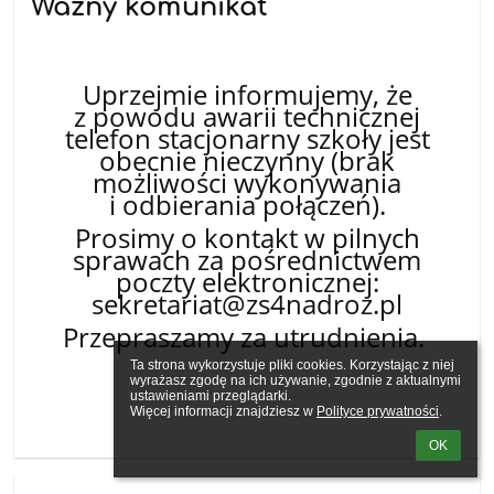
Ważny komunikat
28.10.2025
Uprzejmie informujemy, że
z powodu awarii technicznej
telefon stacjonarny szkoły jest
obecnie nieczynny (brak
możliwości wykonywania
i odbierania połączeń).
Prosimy o kontakt w pilnych
sprawach za pośrednictwem
poczty elektronicznej:
sekretariat@zs4nadroz.pl
Przepraszamy za utrudnienia.
Ta strona wykorzystuje pliki cookies. Korzystając z niej 
wyrażasz zgodę na ich używanie, zgodnie z aktualnymi 
ustawieniami przeglądarki.

Więcej informacji znajdziesz w 
Polityce prywatności
.
OK