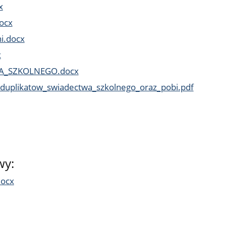
x
ocx
i.docx
x
A_SZK
OLNEGO.docx
_duplikatow_swiadectwa_szkolnego_oraz_pobi.pdf
wy:
docx