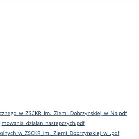
ycznego_w_ZSCKR_im._Ziemi_Dobrzynskiej_w_Na.pdf
jmowania_dzialan_nastepczych.pdf
zkolnych_w_ZSCKR_im._Ziemi_Dobrzynskiej_w_.pdf