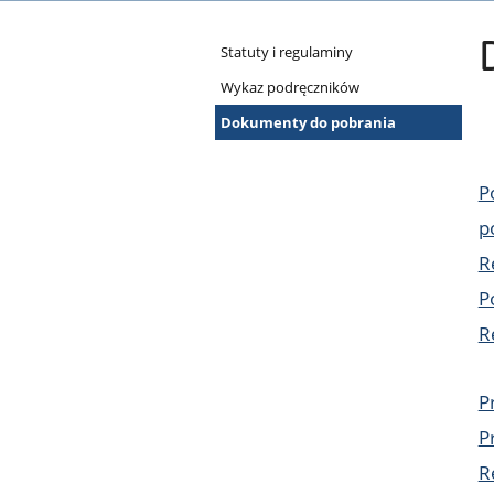
Dokumenty
Statuty i regulaminy
szkolne
Wykaz podręczników
Dokumenty do pobrania
P
p
R
P
R
P
P
R