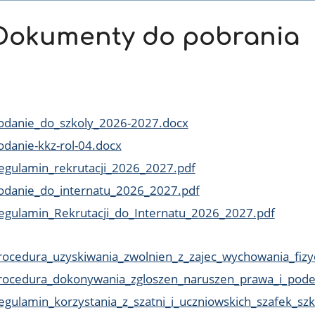
Dokumenty do pobrania
odanie_do_szkoly_2026-2027.docx
odanie-kkz-rol-04.docx
egulamin_rekrutacji_2026_2027.pdf
odanie_do_internatu_2026_2027.pdf
egulamin_Rekrutacji_do_Internatu_2026_2027.pdf
rocedura_uzyskiwania_zwolnien_z_zajec_wychowania_fiz
rocedura_dokonywania_zgloszen_naruszen_prawa_i_pode
egulamin_korzystania_z_szatni_i_uczniowskich_szafek_s