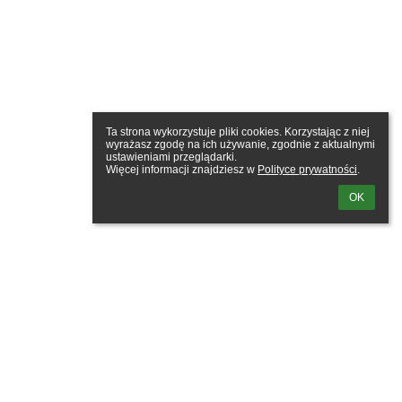
Ta strona wykorzystuje pliki cookies. Korzystając z niej 
wyrażasz zgodę na ich używanie, zgodnie z aktualnymi 
ustawieniami przeglądarki.

Więcej informacji znajdziesz w 
Polityce prywatności
.
OK
owanie
tkownika: