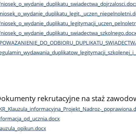
niosek_o_wydanie_duplikatu_swiadectwa_dojrzalosci.doc
niosek_o_wydanie_duplikatu_legit._uczen_niepelnoletni.d
niosek_o_wydanie_duplikatu_legitymacji_uczen_pelnoletn
niosek_o_wydanie_duplikatu_swiadectwa_szkolnego.doc
POWAZANIENIE_DO_ODBIORU_DUPLIKATU_SWIADECTW
egulamin_wydawania_duplikatow_legitymacji_szkolenej_i
okumenty rekrutacyjne na staż zawodo
KR_Klauzula_informacyjna_Projekt_Nadroz-_poprawiona.
nformacja_od_ucznia.docx
lauzula_opikun.docx