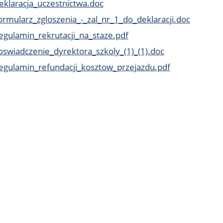
eklaracja_uczestnictwa.doc
ormularz_zgloszenia_-_zal_nr_1_do_deklaracji.doc
egulamin_rekrutacji_na_staze.pdf
oswiadczenie_dyrektora_szkoly_(1)_(1).doc
egulamin_refundacji_kosztow_przejazdu.pdf