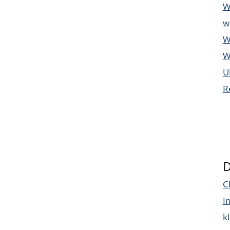
W
w
W
W
U
R
D
C
I
k