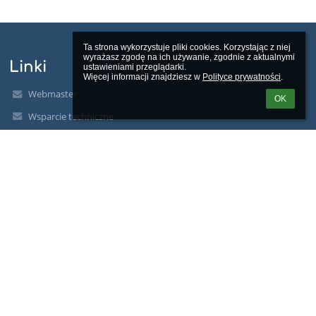
Ta strona wykorzystuje pliki cookies. Korzystając z niej 
wyrażasz zgodę na ich używanie, zgodnie z aktualnymi 
Linki
ustawieniami przeglądarki.

Więcej informacji znajdziesz w 
Polityce prywatności
.
Webmaster
OK
Wsparcie techniczne
Deklaracja dostępności
Informacje prawne
Polityka prywatności
Metryczka
Mapa strony
O nas
Kontakt
Aktualności