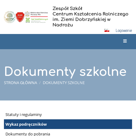
Zespół Szkół
Centrum Kształcenia Rolniczego
im. Ziemi Dobrzyńskiej w
Nadrożu
Logowanie
Dokumenty szkolne
STRONA GŁÓWNA
/
DOKUMENTY SZKOLNE
Dokumenty
Statuty i regulaminy
szkolne
Wykaz podręczników
Dokumenty do pobrania