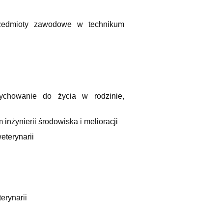
edmioty zawodowe w technikum
chowanie do życia w rodzinie,
ynierii środowiska i melioracji
terynarii
rynarii