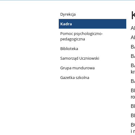
Organizacja
Dyrekcja
szkoły
Kadra
A
Pomoc psychologiczno-
A
pedagogiczna
B
Biblioteka
B
Samorząd Uczniowski
B
Grupa mundurowa
k
Gazetka szkolna
B
B
r
B
B
B
i 