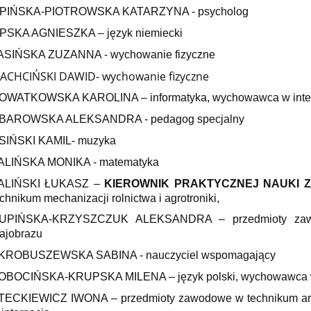
IPIŃSKA-PIOTROWSKA KATARZYNA - psycholog
IPSKA AGNIESZKA – język niemiecki
ASIŃSKA ZUZANNA - wychowanie fizyczne
ACHCIŃSKI DAWID- wychowanie fizyczne
OWATKOWSKA KAROLINA – informatyka, wychowawca w inte
BAROWSKA ALEKSANDRA - pedagog specjalny
SIŃSKI KAMIL- muzyka
ALIŃSKA MONIKA - matematyka
ALIŃSKI ŁUKASZ –
KIEROWNIK PRAKTYCZNEJ NAUKI 
chnikum mechanizacji rolnictwa i agrotroniki,
UPIŃSKA-KRZYSZCZUK ALEKSANDRA – przedmioty zawod
rajobrazu
KROBUSZEWSKA SABINA - nauczyciel wspomagający
OBOCIŃSKA-KRUPSKA MILENA – język polski, wychowawca w
TECKIEWICZ IWONA – przedmioty zawodowe w technikum arch