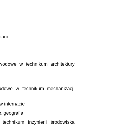
arii
owe w technikum architektury
dowe w technikum mechanizacji
 internacie
 geografia
chnikum inżynierii środowiska