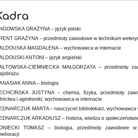
Kadra
NGOWSKA GRAŻYNA – język polski
RENT GRAŻYNA – przedmioty zawodowe w technikum weteryn
ALDOUSKA MAGDALENA – wychowawca w internacie
ALDOUSKI ANTONI – język angielski
AŁTOWSKA-CIEMNIECKA MAŁGORZATA – przedmioty zawod
rajobrazu
ANASIAK ANNA – biologia
ECHCIŃSKA JUSTYNA – chemia, fizyka, przedmioty zawo
olnictwa i agrotroniki, wychowawca w internacie
EDNARCZUK MARTA – nauczyciel bibliotekarz, wychowawca w
EDNARCZUK ARKADIUSZ – historia, wiedza o społeczeństwie,
ONIECKI TOMASZ – biologia, przedmioty zawodowe w te
melioracji