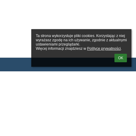
Ta strona wykorzystuje pliki cookies. Korzystając z niej 
wyrażasz zgodę na ich używanie, zgodnie z aktualnymi 
ustawieniami przeglądarki.

Więcej informacji znajdziesz w 
Polityce prywatności
.
OK
owanie
tkownika: