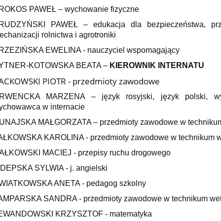
ROKOS PAWEŁ – wychowanie fizyczne
RUDZYŃSKI PAWEŁ – edukacja dla bezpieczeństwa, prz
chanizacji rolnictwa i agrotroniki
RZEZIŃSKA EWELINA - nauczyciel wspomagający
YTNER-KOTOWSKA BEATA –
KIEROWNIK INTERNATU
ACKOWSKI PIOTR - przedmioty zawodowe
RWENCKA MARZENA – język rosyjski, język polski, wy
ychowawca w internacie
UNAJSKA MAŁGORZATA – przedmioty zawodowe w technikum inż
AŁKOWSKA KAROLINA - przedmioty zawodowe w technikum we
AŁKOWSKI MACIEJ - przepisy ruchu drogowego
ZDEPSKA SYLWIA - j. angielski
WIATKOWSKA ANETA - pedagog szkolny
AMPARSKA SANDRA - przedmioty zawodowe w technikum wete
EWANDOWSKI KRZYSZTOF - matematyka