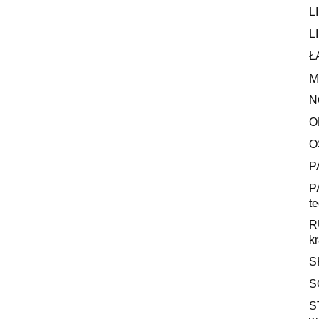
L
L
Ł
M
N
O
O
P
P
te
R
k
S
S
S