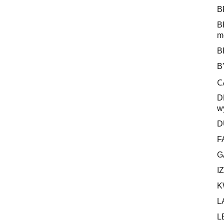
B
B
me
B
B
C
D
w
D
F
G
I
K
L
L