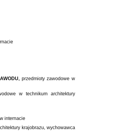
rnacie
ZAWODU,
przedmioty zawodowe w
owe w technikum architektury
 internacie
itektury krajobrazu, wychowawca