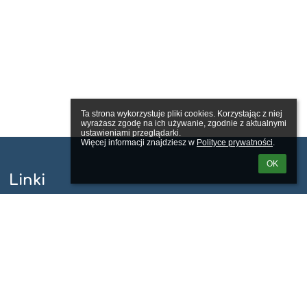
Ta strona wykorzystuje pliki cookies. Korzystając z niej 
wyrażasz zgodę na ich używanie, zgodnie z aktualnymi 
ustawieniami przeglądarki.

Więcej informacji znajdziesz w 
Polityce prywatności
.
OK
Linki
Webmaster
Wsparcie techniczne
Deklaracja dostępności
Informacje prawne
Polityka prywatności